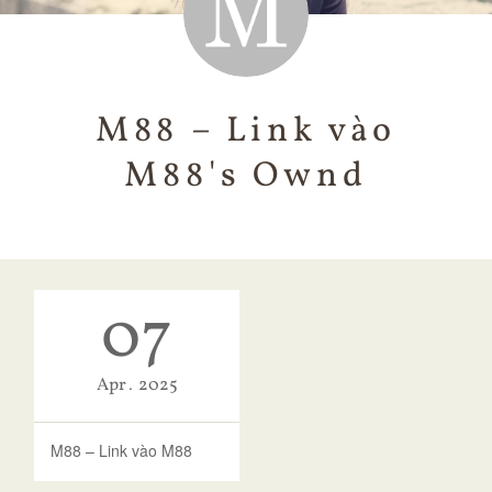
M88 – Link vào
M88's Ownd
07
Apr
2025
M88 – Link vào M88